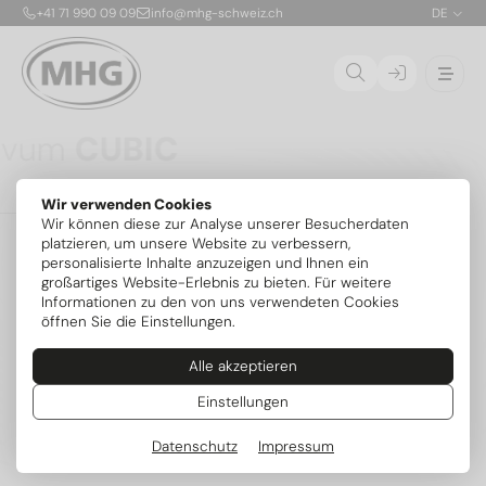
+41 71 990 09 09
info@mhg-schweiz.ch
DE
Ovum
CUBIC
Die CUBIC ist die erste patentierte, stapelbare
Wir verwenden Cookies
Propan-Solewärmepumpe für die Aufstellung im
01
Wir können diese zur Analyse unserer Besucherdaten
Gebäude. Dank nur 150 g Kältemittel R290 pro Modul
02
platzieren, um unsere Website zu verbessern,
ist die sichere Innenaufstellung bis 54 kW ohne
personalisierte Inhalte anzuzeigen und Ihnen ein
zusätzliche Sicherheitsvorrichtungen möglich. Die
03
großartiges Website-Erlebnis zu bieten. Für weitere
flexibel kombinierbaren Module mit je 6,8 kW lassen
04
Informationen zu den von uns verwendeten Cookies
sich exakt an den Bedarf anpassen und später
öffnen Sie die Einstellungen.
erweitern – mit serienmässig integrierter aktiver
Kühlung und intelligenter MIRA-Steuerung.
Alle akzeptieren
Mehr zum Serienstart
Weitere Modelle
Einstellungen
Datenschutz
Impressum
Beliebte Kategorien