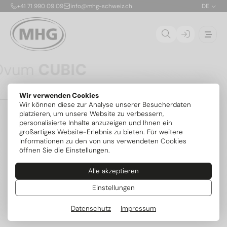
+41 71 990 09 09
info@mhg-schweiz.ch
DE
Ovum
CUBIC
Die CUBIC ist die erste patentierte, stapelbare
Wir verwenden Cookies
Propan-Solewärmepumpe für die Aufstellung im
01
Wir können diese zur Analyse unserer Besucherdaten
Gebäude. Dank nur 150 g Kältemittel R290 pro Modul
02
platzieren, um unsere Website zu verbessern,
ist die sichere Innenaufstellung bis 54 kW ohne
personalisierte Inhalte anzuzeigen und Ihnen ein
zusätzliche Sicherheitsvorrichtungen möglich. Die
03
großartiges Website-Erlebnis zu bieten. Für weitere
flexibel kombinierbaren Module mit je 6,8 kW lassen
04
Informationen zu den von uns verwendeten Cookies
sich exakt an den Bedarf anpassen und später
öffnen Sie die Einstellungen.
erweitern – mit serienmässig integrierter aktiver
Kühlung und intelligenter MIRA-Steuerung.
Alle akzeptieren
Mehr zum Serienstart
Weitere Modelle
Einstellungen
Datenschutz
Impressum
Beliebte Kategorien