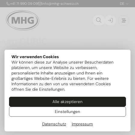
+41 71 990 09 09
info@mhg-schweiz.ch
DE
Ovum
CUBIC
Die CUBIC ist die erste patentierte, stapelbare
Wir verwenden Cookies
Propan-Solewärmepumpe für die Aufstellung im
01
Wir können diese zur Analyse unserer Besucherdaten
Gebäude. Dank nur 150 g Kältemittel R290 pro Modul
02
platzieren, um unsere Website zu verbessern,
ist die sichere Innenaufstellung bis 54 kW ohne
personalisierte Inhalte anzuzeigen und Ihnen ein
zusätzliche Sicherheitsvorrichtungen möglich. Die
03
großartiges Website-Erlebnis zu bieten. Für weitere
flexibel kombinierbaren Module mit je 6,8 kW lassen
04
Informationen zu den von uns verwendeten Cookies
sich exakt an den Bedarf anpassen und später
öffnen Sie die Einstellungen.
erweitern – mit serienmässig integrierter aktiver
Kühlung und intelligenter MIRA-Steuerung.
Alle akzeptieren
Mehr zum Serienstart
Weitere Modelle
Einstellungen
Datenschutz
Impressum
Beliebte Kategorien