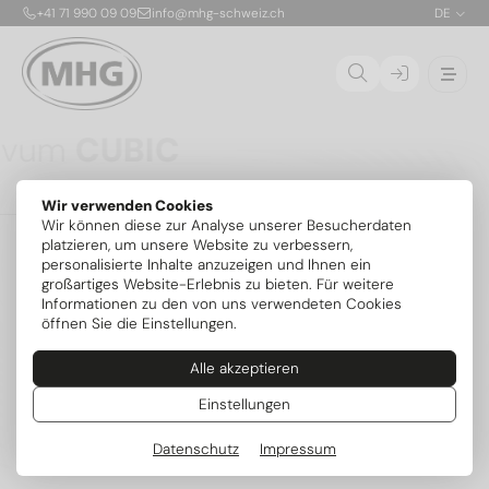
+41 71 990 09 09
info@mhg-schweiz.ch
DE
Ovum
CUBIC
Die CUBIC ist die erste patentierte, stapelbare
Wir verwenden Cookies
Propan-Solewärmepumpe für die Aufstellung im
01
Wir können diese zur Analyse unserer Besucherdaten
Gebäude. Dank nur 150 g Kältemittel R290 pro Modul
02
platzieren, um unsere Website zu verbessern,
ist die sichere Innenaufstellung bis 54 kW ohne
personalisierte Inhalte anzuzeigen und Ihnen ein
zusätzliche Sicherheitsvorrichtungen möglich. Die
03
großartiges Website-Erlebnis zu bieten. Für weitere
flexibel kombinierbaren Module mit je 6,8 kW lassen
04
Informationen zu den von uns verwendeten Cookies
sich exakt an den Bedarf anpassen und später
öffnen Sie die Einstellungen.
erweitern – mit serienmässig integrierter aktiver
Kühlung und intelligenter MIRA-Steuerung.
Alle akzeptieren
Mehr zum Serienstart
Weitere Modelle
Einstellungen
Datenschutz
Impressum
Beliebte Kategorien