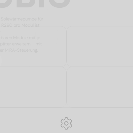
e Propan-Solewärmepumpe für
mittel R290 pro Modul ist
zliche
mbinierbaren Module mit je
 und später erweitern – mit
elligenter MIRA-Steuerung.
lle