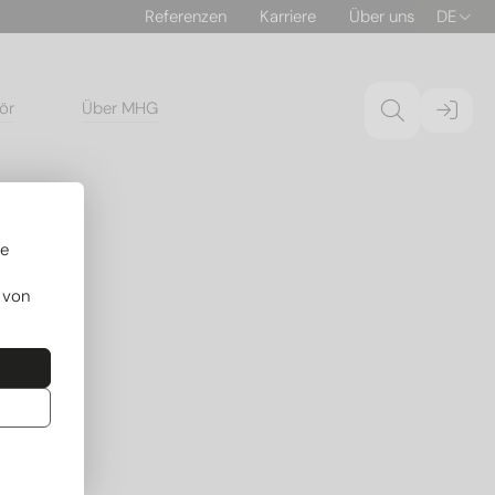
Referenzen
Karriere
Über uns
DE
ör
Über MHG
re
 von