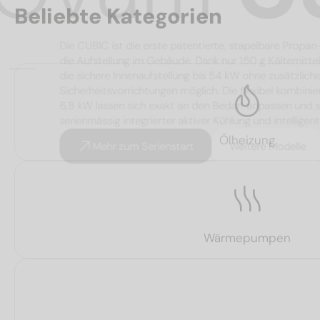
Beliebte Kategorien
Die CUBIC ist die erste patentierte, stapelbar
die Aufstellung im Gebäude. Dank nur 150 g Kälte
die sichere Innenaufstellung bis 54 kW ohne zusät
Sicherheitsvorrichtungen möglich. Die flexibel ko
6,8 kW lassen sich exakt an den Bedarf anpassen
serienmässig integrierter aktiver Kühlung und int
Ölheizung
Mehr zum Serienstart
Weitere Mode
Wärmepumpen