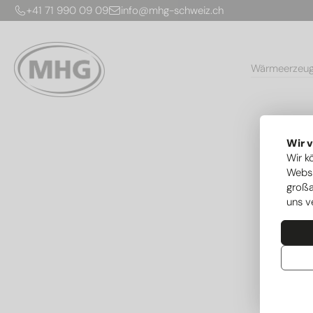
+41 71 990 09 09
info@mhg-schweiz.ch
Wärmeerzeu
Wir 
Wir k
Websi
großa
uns v