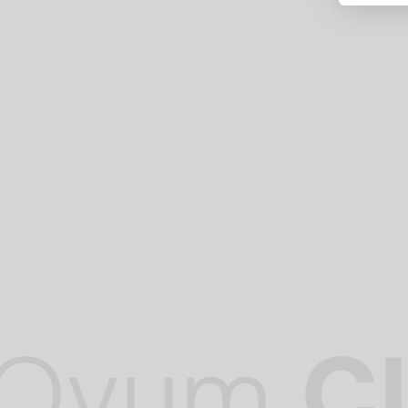
Ovum
C