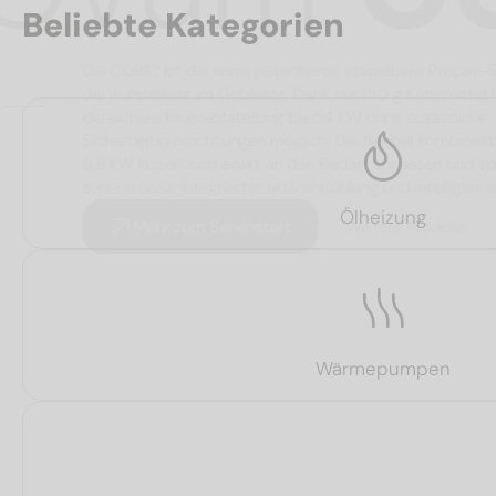
Beliebte Kategorien
Die CUBIC ist die erste patentierte, stapelbar
die Aufstellung im Gebäude. Dank nur 150 g Kälte
die sichere Innenaufstellung bis 54 kW ohne zusät
Sicherheitsvorrichtungen möglich. Die flexibel ko
6,8 kW lassen sich exakt an den Bedarf anpassen
serienmässig integrierter aktiver Kühlung und int
Ölheizung
Mehr zum Serienstart
Weitere Mode
Wärmepumpen