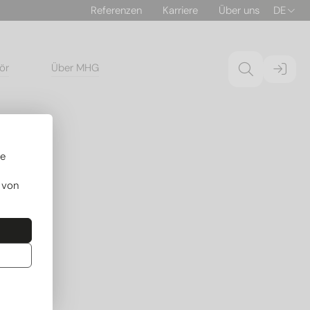
Referenzen
Karriere
Über uns
DE
ör
Über MHG
re
 von