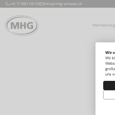
+41 71 990 09 09
info@mhg-schweiz.ch
Wärmeerzeu
Wir 
Wir k
Websi
großa
uns v