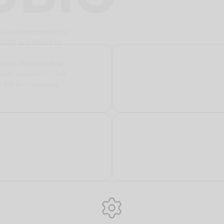
e Propan-Solewärmepumpe für
mittel R290 pro Modul ist
zliche
mbinierbaren Module mit je
 und später erweitern – mit
elligenter MIRA-Steuerung.
lle