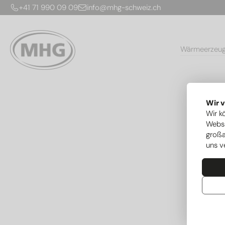
+41 71 990 09 09
info@mhg-schweiz.ch
Wärmeerzeu
Wir 
Wir k
Websi
großa
uns v