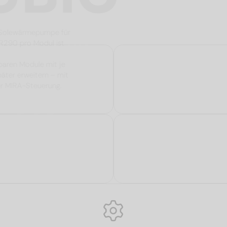
e Propan-Solewärmepumpe für
mittel R290 pro Modul ist
zliche
mbinierbaren Module mit je
 und später erweitern – mit
elligenter MIRA-Steuerung.
lle