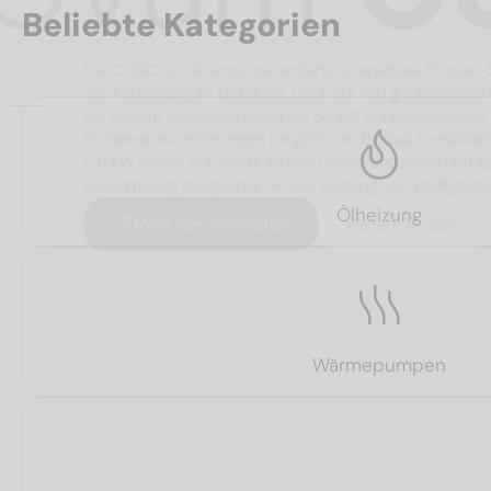
Beliebte Kategorien
Die CUBIC ist die erste patentierte, stapelbar
die Aufstellung im Gebäude. Dank nur 150 g Kälte
die sichere Innenaufstellung bis 54 kW ohne zusät
Sicherheitsvorrichtungen möglich. Die flexibel ko
6,8 kW lassen sich exakt an den Bedarf anpassen
serienmässig integrierter aktiver Kühlung und int
Ölheizung
Mehr zum Serienstart
Weitere Mode
Wärmepumpen