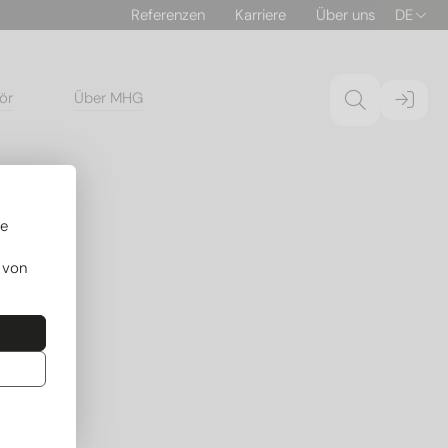
Referenzen
Karriere
Über uns
DE
ör
Über MHG
re
 von