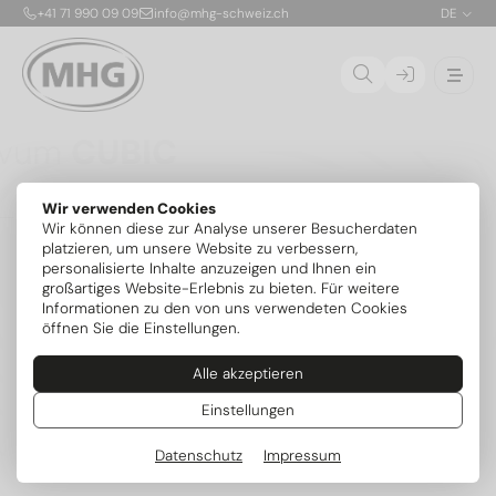
+41 71 990 09 09
info@mhg-schweiz.ch
DE
Ovum
CUBIC
Die CUBIC ist die erste patentierte, stapelbare
Wir verwenden Cookies
Propan-Solewärmepumpe für die Aufstellung im
01
Wir können diese zur Analyse unserer Besucherdaten
Gebäude. Dank nur 150 g Kältemittel R290 pro Modul
02
platzieren, um unsere Website zu verbessern,
ist die sichere Innenaufstellung bis 54 kW ohne
personalisierte Inhalte anzuzeigen und Ihnen ein
zusätzliche Sicherheitsvorrichtungen möglich. Die
03
großartiges Website-Erlebnis zu bieten. Für weitere
flexibel kombinierbaren Module mit je 6,8 kW lassen
04
Informationen zu den von uns verwendeten Cookies
sich exakt an den Bedarf anpassen und später
öffnen Sie die Einstellungen.
erweitern – mit serienmässig integrierter aktiver
Kühlung und intelligenter MIRA-Steuerung.
Alle akzeptieren
Mehr zum Serienstart
Weitere Modelle
Einstellungen
Datenschutz
Impressum
Beliebte Kategorien