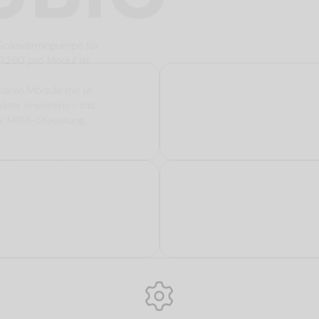
e Propan-Solewärmepumpe für
mittel R290 pro Modul ist
zliche
mbinierbaren Module mit je
 und später erweitern – mit
elligenter MIRA-Steuerung.
lle