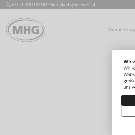
+41 71 990 09 09
info@mhg-schweiz.ch
Wärmeerzeu
Wir 
Wir k
Websi
großa
uns v