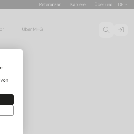
Referenzen
Karriere
Über uns
DE
ör
Über MHG
re
 von