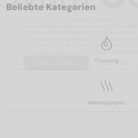
Beliebte Kategorien
Die CUBIC ist die erste patentierte, stapelbar
die Aufstellung im Gebäude. Dank nur 150 g Kälte
die sichere Innenaufstellung bis 54 kW ohne zusät
Sicherheitsvorrichtungen möglich. Die flexibel ko
6,8 kW lassen sich exakt an den Bedarf anpassen
serienmässig integrierter aktiver Kühlung und int
Ölheizung
Mehr zum Serienstart
Weitere Mode
Wärmepumpen