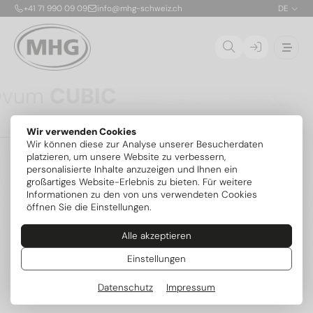
+41 71 990 09 09
info@mhg-schweiz.ch
DE
Ovum
CUBIC
Die CUBIC ist die erste patentierte, stapelbare
Wir verwenden Cookies
Propan-Solewärmepumpe für die Aufstellung im
01
Wir können diese zur Analyse unserer Besucherdaten
Gebäude. Dank nur 150 g Kältemittel R290 pro Modul
02
platzieren, um unsere Website zu verbessern,
ist die sichere Innenaufstellung bis 54 kW ohne
personalisierte Inhalte anzuzeigen und Ihnen ein
zusätzliche Sicherheitsvorrichtungen möglich. Die
03
großartiges Website-Erlebnis zu bieten. Für weitere
flexibel kombinierbaren Module mit je 6,8 kW lassen
04
Informationen zu den von uns verwendeten Cookies
sich exakt an den Bedarf anpassen und später
öffnen Sie die Einstellungen.
erweitern – mit serienmässig integrierter aktiver
Kühlung und intelligenter MIRA-Steuerung.
Alle akzeptieren
Mehr zum Serienstart
Weitere Modelle
Einstellungen
Datenschutz
Impressum
Beliebte Kategorien