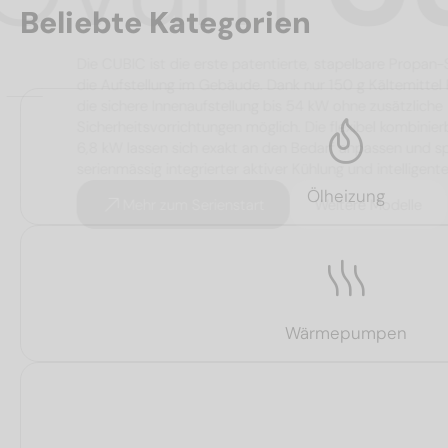
Beliebte Kategorien
Die CUBIC ist die erste patentierte, stapelbar
die Aufstellung im Gebäude. Dank nur 150 g Kälte
die sichere Innenaufstellung bis 54 kW ohne zusät
Sicherheitsvorrichtungen möglich. Die flexibel ko
6,8 kW lassen sich exakt an den Bedarf anpassen
serienmässig integrierter aktiver Kühlung und int
Ölheizung
Mehr zum Serienstart
Weitere Mode
Wärmepumpen