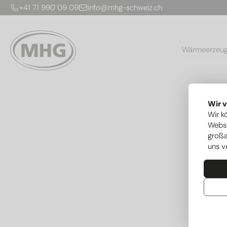
+41 71 990 09 09
info@mhg-schweiz.ch
Wärmeerzeu
Wir 
Wir k
Websi
großa
uns v