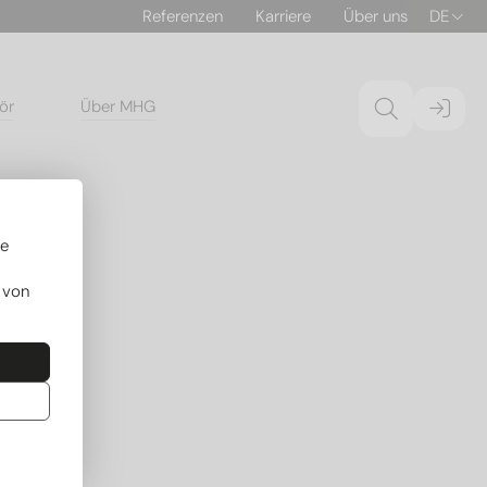
Referenzen
Karriere
Über uns
DE
ör
Über MHG
re
 von