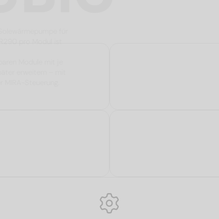
e Propan-Solewärmepumpe für
mittel R290 pro Modul ist
zliche
mbinierbaren Module mit je
 und später erweitern – mit
elligenter MIRA-Steuerung.
lle