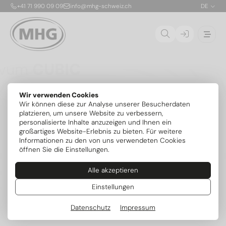
+41 71 990 09 09
info@mhg-schweiz.ch
DE
Ovum
CUBIC
Die CUBIC ist die erste patentierte, stapelbare
Wir verwenden Cookies
Propan-Solewärmepumpe für die Aufstellung im
01
Wir können diese zur Analyse unserer Besucherdaten
Gebäude. Dank nur 150 g Kältemittel R290 pro Modul
02
platzieren, um unsere Website zu verbessern,
ist die sichere Innenaufstellung bis 54 kW ohne
personalisierte Inhalte anzuzeigen und Ihnen ein
zusätzliche Sicherheitsvorrichtungen möglich. Die
03
großartiges Website-Erlebnis zu bieten. Für weitere
flexibel kombinierbaren Module mit je 6,8 kW lassen
04
Informationen zu den von uns verwendeten Cookies
sich exakt an den Bedarf anpassen und später
öffnen Sie die Einstellungen.
erweitern – mit serienmässig integrierter aktiver
Kühlung und intelligenter MIRA-Steuerung.
Alle akzeptieren
Mehr zum Serienstart
Weitere Modelle
Einstellungen
Datenschutz
Impressum
Beliebte Kategorien