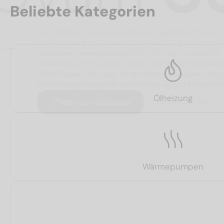
Beliebte Kategorien
Die CUBIC ist die erste patentierte, stapelbar
die Aufstellung im Gebäude. Dank nur 150 g Kälte
die sichere Innenaufstellung bis 54 kW ohne zusät
Sicherheitsvorrichtungen möglich. Die flexibel ko
6,8 kW lassen sich exakt an den Bedarf anpassen
serienmässig integrierter aktiver Kühlung und int
Ölheizung
Mehr zum Serienstart
Weitere Mode
Wärmepumpen