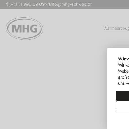
+41 71 990 09 09
info@mhg-schweiz.ch
Wärmeerzeu
Wir 
Wir k
Websi
großa
uns v