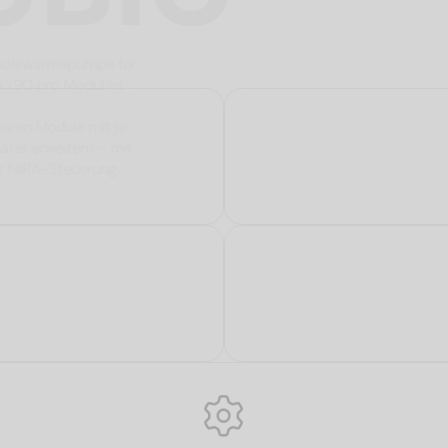
e Propan-Solewärmepumpe für
mittel R290 pro Modul ist
zliche
mbinierbaren Module mit je
 und später erweitern – mit
elligenter MIRA-Steuerung.
lle