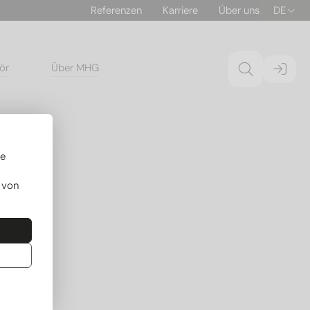
Referenzen
Karriere
Über uns
DE
ör
Über MHG
re
 von