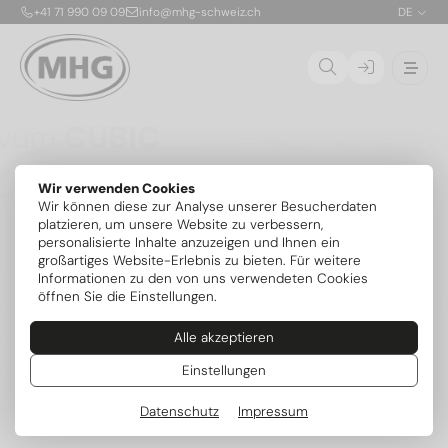
+41 71 990 09 09
info@mhg-schweiz.ch
DE
Ovum
CUBIC
Die CUBIC ist die erste patentierte, stapelbare
Wir verwenden Cookies
Propan-Solewärmepumpe für die Aufstellung im
01
Wir können diese zur Analyse unserer Besucherdaten
Gebäude. Dank nur 150 g Kältemittel R290 pro Modul
02
platzieren, um unsere Website zu verbessern,
ist die sichere Innenaufstellung bis 54 kW ohne
personalisierte Inhalte anzuzeigen und Ihnen ein
zusätzliche Sicherheitsvorrichtungen möglich. Die
03
großartiges Website-Erlebnis zu bieten. Für weitere
flexibel kombinierbaren Module mit je 6,8 kW lassen
04
Informationen zu den von uns verwendeten Cookies
sich exakt an den Bedarf anpassen und später
öffnen Sie die Einstellungen.
erweitern – mit serienmässig integrierter aktiver
Kühlung und intelligenter MIRA-Steuerung.
Alle akzeptieren
Mehr zum Serienstart
Weitere Modelle
Einstellungen
Datenschutz
Impressum
Beliebte Kategorien